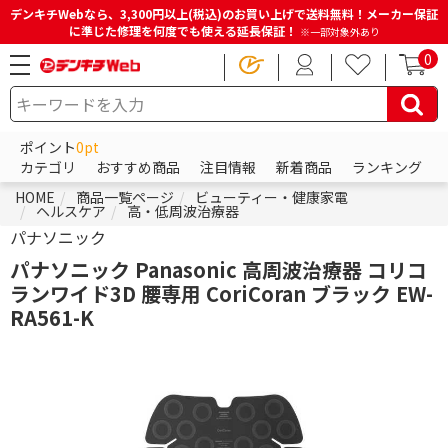
デンキチWebなら、3,300円以上(税込)のお買い上げで送料無料！メーカー保証
に準じた修理を何度でも使える延長保証！
※一部対象外あり
0
ポイント
0pt
カテゴリ
おすすめ商品
注目情報
新着商品
ランキング
HOME
商品一覧ページ
ビューティー・健康家電
ヘルスケア
高・低周波治療器
パナソニック
パナソニック Panasonic 高周波治療器 コリコ
ランワイド3D 腰専用 CoriCoran ブラック EW-
RA561-K