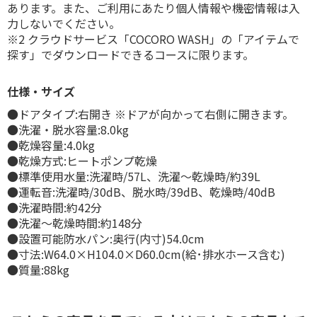
あります。また、ご利用にあたり個人情報や機密情報は入
力しないでください。
※2 クラウドサービス「COCORO WASH」の「アイテムで
探す」でダウンロードできるコースに限ります。
仕様・サイズ
●ドアタイプ:右開き ※ドアが向かって右側に開きます。
●洗濯・脱水容量:8.0kg
●乾燥容量:4.0kg
●乾燥方式:ヒートポンプ乾燥
●標準使用水量:洗濯時/57L、洗濯～乾燥時/約39L
●運転音:洗濯時/30dB、脱水時/39dB、乾燥時/40dB
●洗濯時間:約42分
●洗濯～乾燥時間:約148分
●設置可能防水パン:奥行(内寸)54.0cm
●寸法:W64.0×H104.0×D60.0cm(給･排水ホース含む)
●質量:88kg