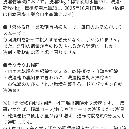
洗濯乾燥機において。洗濯8kg：標準使用水量57L、洗濯～
乾燥4kg：標準使用水量39L。2025年10月1日現在。（数値
は日本電機工業会自主基準による）
●「液体洗剤・柔軟剤自動投入」で、毎日のお洗濯がより
スムーズに
毎回洗剤を計って投入する必要がなく、手が汚れません。
また、洗剤の適量が自動投入されるから経済的。しかも、
洗剤・柔軟剤の置き場に困りません。
●ラクラクお掃除
・省エネ乾燥をお掃除で支える、乾燥ダクト自動お掃除
・洗濯槽の裏側まできれいに、洗濯槽自動お掃除※1
・お洗濯のたびにきれい環境を整える、ドアパッキン自動
洗浄※2
※1「洗濯槽自動お掃除」は工場出荷時オフ設定です。一度
設定すれば、標準コース/おうち流コースの洗濯または洗濯
～乾燥運転で使用水量が約5L増え、運転時間を約2分長くし
て運転します。
※2 ホコリ・糸くず・汚れの種類や程度などにより、洗い流