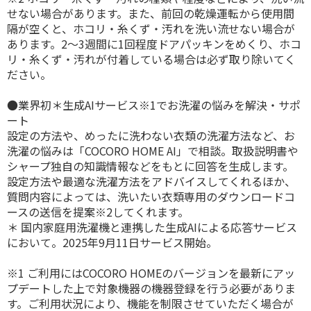
せない場合があります。また、前回の乾燥運転から使用間
隔が空くと、ホコリ・糸くず・汚れを洗い流せない場合が
あります。2～3週間に1回程度ドアパッキンをめくり、ホコ
リ・糸くず・汚れが付着している場合は必ず取り除いてく
ださい。
●業界初＊生成AIサービス※1でお洗濯の悩みを解決・サポ
ート
設定の方法や、めったに洗わない衣類の洗濯方法など、お
洗濯の悩みは「COCORO HOME AI」で相談。取扱説明書や
シャープ独自の知識情報などをもとに回答を生成します。
設定方法や最適な洗濯方法をアドバイスしてくれるほか、
質問内容によっては、洗いたい衣類専用のダウンロードコ
ースの送信を提案※2してくれます。
＊ 国内家庭用洗濯機と連携した生成AIによる応答サービス
において。2025年9月11日サービス開始。
※1 ご利用にはCOCORO HOMEのバージョンを最新にアッ
プデートした上で対象機器の機器登録を行う必要がありま
す。ご利用状況により、機能を制限させていただく場合が