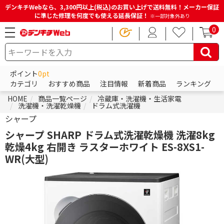
デンキチWebなら、3,300円以上(税込)のお買い上げで送料無料！メーカー保証
に準じた修理を何度でも使える延長保証！
※一部対象外あり
0
ポイント
0pt
カテゴリ
おすすめ商品
注目情報
新着商品
ランキング
HOME
商品一覧ページ
冷蔵庫・洗濯機・生活家電
洗濯機・洗濯乾燥機
ドラム式洗濯機
シャープ
シャープ SHARP ドラム式洗濯乾燥機 洗濯8kg
乾燥4kg 右開き ラスターホワイト ES-8XS1-
WR(大型)