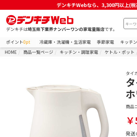
デンキチWebなら、3,300円以
デンキチは
埼玉県下業界ナンバーワンの家電量販店
です。
ポイント
0pt
冷蔵庫・洗濯機・生活家電
季節家電
キッチ
HOME
商品一覧ページ
キッチン・調理家電
ケトル・ポット
タイ
タ
ホ
商品
￥5
発送