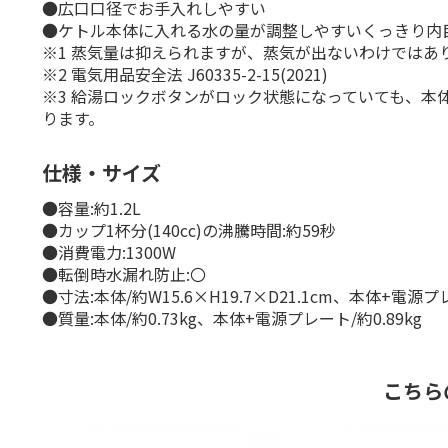
●広口口径でお手入れしやすい
●ケトル本体に入れる水の量が調整しやすいくっきり内
※1 蒸気量は抑えられますが、蒸気が出ないわけではあ
※2 電気用品安全法 J60335-2-15(2021)
※3 給湯ロックボタンがロック状態になっていても、
ります。
仕様・サイズ
●容量:約1.2L
●カップ1杯分(140cc)の沸騰時間:約59秒
●消費電力:1300W
●転倒時水漏れ防止:〇
●寸法:本体/約W15.6×H19.7×D21.1cm、本体+電源プレー
●質量:本体/約0.73kg、本体+電源プレート/約0.89kg
こちら