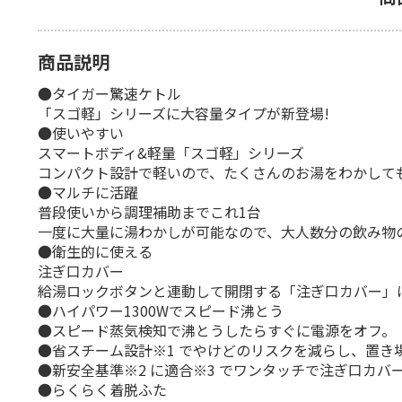
商品説明
●タイガー驚速ケトル
「スゴ軽」シリーズに大容量タイプが新登場!
●使いやすい
スマートボディ&軽量「スゴ軽」シリーズ
コンパクト設計で軽いので、たくさんのお湯をわかして
●マルチに活躍
普段使いから調理補助までこれ1台
一度に大量に湯わかしが可能なので、大人数分の飲み物
●衛生的に使える
注ぎ口カバー
給湯ロックボタンと連動して開閉する「注ぎ口カバー」
●ハイパワー1300Wでスピード沸とう
●スピード蒸気検知で沸とうしたらすぐに電源をオフ。
●省スチーム設計※1 でやけどのリスクを減らし、置き
●新安全基準※2 に適合※3 でワンタッチで注ぎ口カバ
●らくらく着脱ふた