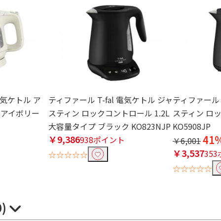
 電気ケトル ア
ティファール T-fal 電気ケトル ジャ
ティファール T
L アイボリー
スティン ロックコントロール 1.2L
スティン ロック
大容量タイプ ブラック KO823NJP
KO5908JP
￥9,386
41
ト
938ポイント
￥6,001
￥3,537
35
☆☆☆☆☆
☆☆☆☆☆
0)