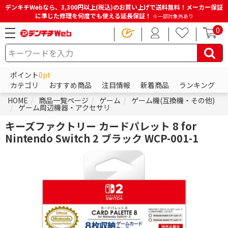
デンキチWebなら、3,300円以上(税込)のお買い上げで送料無料！メーカー保証
に準じた修理を何度でも使える延長保証！
※一部対象外あり
0
ポイント
0pt
カテゴリ
おすすめ商品
注目情報
新着商品
ランキング
HOME
商品一覧ページ
ゲーム
ゲーム機(互換機・その他)
ゲーム周辺機器・アクセサリ
キーズファクトリー カードパレット 8 for
Nintendo Switch 2 ブラック WCP-001-1