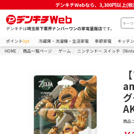
デンキチWebなら、3,300円以
デンキチは
埼玉県下業界ナンバーワンの家電量販店
です。
ポイント
0pt
冷蔵庫・洗濯機・生活家電
季節家電
キッチ
HOME
商品一覧ページ
ゲーム
ニンテンドー スイッチ（Ninten
【
a
グ
A
商品