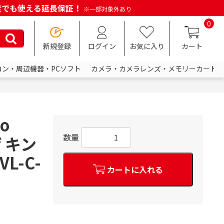
何度でも使える延長保証！
※一部対象外あり
0
新規登録
ログイン
お気に入り
カート
コン・周辺機器・PCソフト
カメラ・カメラレンズ・メモリーカード
o
数量
ザ キン
L-C-
カートに入れる