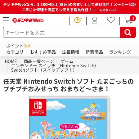
デンキチWebなら、3,300円以上(税込)のお買い上げで送料無料！メーカー保証
に準じた修理を何度でも使える延長保証！
※一部対象外あり
0
ポイント
0pt
カテゴリ
おすすめ商品
注目情報
新着商品
ランキング
HOME
商品一覧ページ
ゲーム
ニンテンドー スイッチ（Nintendo Switch）
Switchソフト（スイッチソフト）
任天堂 Nintendo Switch ソフト たまごっちの
プチプチおみせっち おまちど～さま！