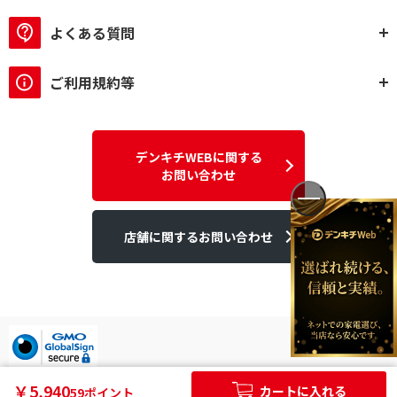
よくある質問
ご利用規約等
デンキチWEBに関する
お問い合わせ
店舗に関するお問い合わせ
デンキチはGMOグローバルサイン発行のSSL電子証明書を使用して
￥5,940
カートに入れる
59ポイント
います。