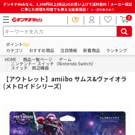
デンキチWebなら、3,300円以上(税込)のお買い上げで送料無料！メーカー保証
に準じた修理を何度でも使える延長保証！
※一部対象外あり
0
ポイント
0pt
カテゴリ
おすすめ商品
注目情報
新着商品
ランキング
HOME
商品一覧ページ
ゲーム
ニンテンドー スイッチ（Nintendo Switch）
スイッチ 周辺機器
【アウトレット】amiibo サムス&ヴァイオラ
(メトロイドシリーズ)