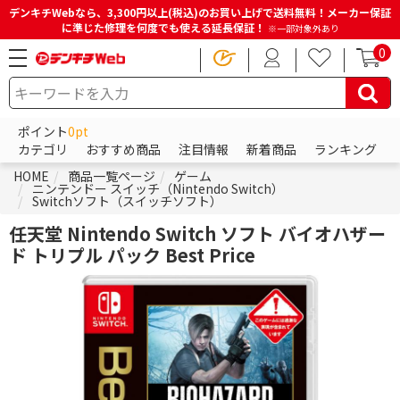
デンキチWebなら、3,300円以上(税込)のお買い上げで送料無料！メーカー保証
に準じた修理を何度でも使える延長保証！
※一部対象外あり
0
ポイント
0pt
カテゴリ
おすすめ商品
注目情報
新着商品
ランキング
HOME
商品一覧ページ
ゲーム
ニンテンドー スイッチ（Nintendo Switch）
Switchソフト（スイッチソフト）
任天堂 Nintendo Switch ソフト バイオハザー
ド トリプル パック Best Price