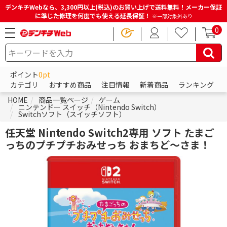
デンキチWebなら、3,300円以上(税込)のお買い上げで送料無料！メーカー保証
に準じた修理を何度でも使える延長保証！
※一部対象外あり
0
ポイント
0pt
カテゴリ
おすすめ商品
注目情報
新着商品
ランキング
HOME
商品一覧ページ
ゲーム
ニンテンドー スイッチ（Nintendo Switch）
Switchソフト（スイッチソフト）
任天堂 Nintendo Switch2専用 ソフト たまご
っちのプチプチおみせっち おまちど～さま！