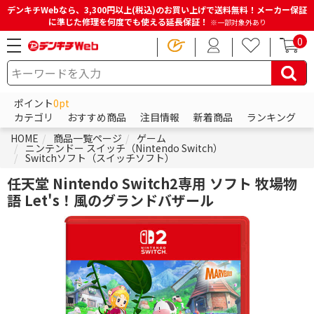
デンキチWebなら、3,300円以上(税込)のお買い上げで送料無料！メーカー保証
に準じた修理を何度でも使える延長保証！
※一部対象外あり
0
ポイント
0pt
カテゴリ
おすすめ商品
注目情報
新着商品
ランキング
HOME
商品一覧ページ
ゲーム
ニンテンドー スイッチ（Nintendo Switch）
Switchソフト（スイッチソフト）
任天堂 Nintendo Switch2専用 ソフト 牧場物
語 Let's！風のグランドバザール