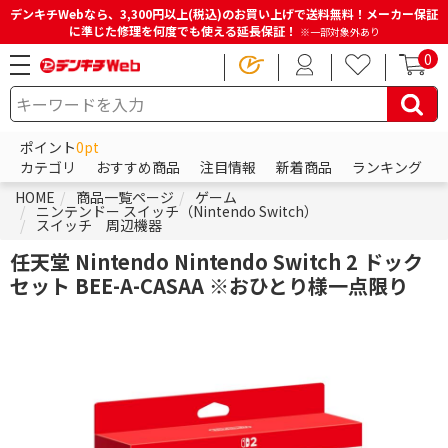
デンキチWebなら、3,300円以上(税込)のお買い上げで送料無料！メーカー保証
に準じた修理を何度でも使える延長保証！
※一部対象外あり
0
ポイント
0pt
カテゴリ
おすすめ商品
注目情報
新着商品
ランキング
HOME
商品一覧ページ
ゲーム
ニンテンドー スイッチ（Nintendo Switch）
スイッチ 周辺機器
任天堂 Nintendo Nintendo Switch 2 ドック
セット BEE-A-CASAA ※おひとり様一点限り