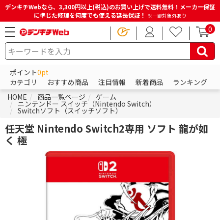
デンキチWebなら、3,300円以上(税込)のお買い上げで送料無料！メーカー保証
に準じた修理を何度でも使える延長保証！
※一部対象外あり
0
ポイント
0pt
カテゴリ
おすすめ商品
注目情報
新着商品
ランキング
HOME
商品一覧ページ
ゲーム
ニンテンドー スイッチ（Nintendo Switch）
Switchソフト（スイッチソフト）
任天堂 Nintendo Switch2専用 ソフト 龍が如
く 極