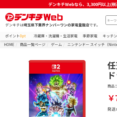
デンキチWebなら、3,300円以
デンキチは
埼玉県下業界ナンバーワンの家電量販店
です。
ポイント
0pt
冷蔵庫・洗濯機・生活家電
季節家電
キッチ
HOME
商品一覧ページ
ゲーム
ニンテンドー スイッチ（Ninten
任
ド
商品
￥7
発送