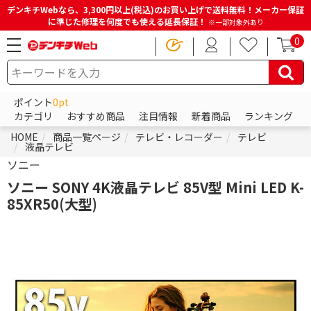
デンキチWebなら、3,300円以上(税込)のお買い上げで送料無料！メーカー保証
に準じた修理を何度でも使える延長保証！
※一部対象外あり
0
ポイント
0pt
カテゴリ
おすすめ商品
注目情報
新着商品
ランキング
HOME
商品一覧ページ
テレビ・レコーダー
テレビ
液晶テレビ
ソニー
ソニー SONY 4K液晶テレビ 85V型 Mini LED K-
85XR50(大型)