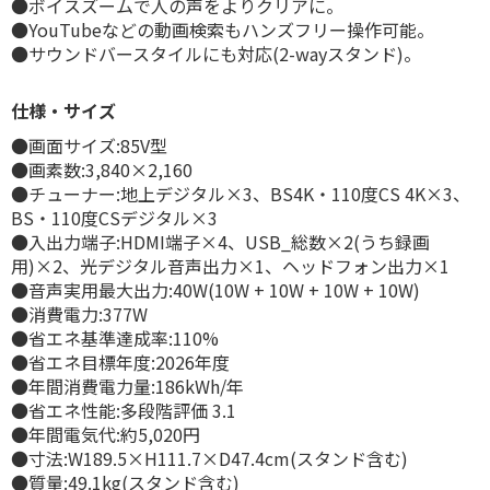
●ボイスズームで人の声をよりクリアに。
●YouTubeなどの動画検索もハンズフリー操作可能。
●サウンドバースタイルにも対応(2-wayスタンド)。
仕様・サイズ
●画面サイズ:85V型
●画素数:3,840×2,160
●チューナー:地上デジタル×3、BS4K・110度CS 4K×3、
BS・110度CSデジタル×3
●入出力端子:HDMI端子×4、USB_総数×2(うち録画
用)×2、光デジタル音声出力×1、ヘッドフォン出力×1
●音声実用最大出力:40W(10W + 10W + 10W + 10W)
●消費電力:377W
●省エネ基準達成率:110%
●省エネ目標年度:2026年度
●年間消費電力量:186kWh/年
●省エネ性能:多段階評価 3.1
●年間電気代:約5,020円
●寸法:W189.5×H111.7×D47.4cm(スタンド含む)
●質量:49.1kg(スタンド含む)