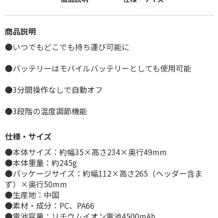
商品説明
●いつでもどこでも持ち運び可能に
●バッテリーはモバイルバッテリーとしても使用可能
●3分間操作なしで自動オフ
●3段階の温度調節機能
仕様・サイズ
●本体サイズ：約幅35×高さ234×奥行49mm
●本体重量：約245g
●パッケージサイズ：約幅112×高さ265（ヘッダー含ま
ず）×奥行50mm
●生産地：中国
●素材・成分：PC、PA66
●電池容量：リチウムイオン電池4500mAh