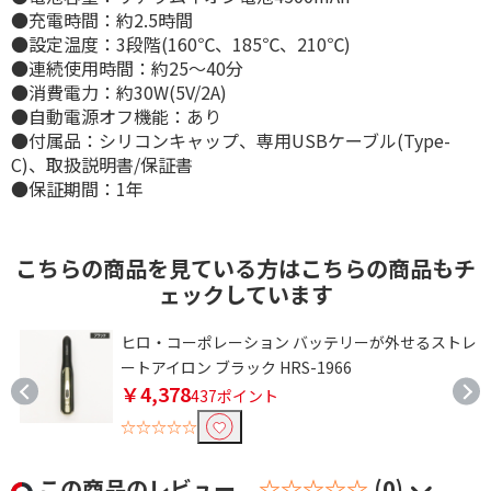
●充電時間：約2.5時間
●設定温度：3段階(160℃、185℃、210℃)
●連続使用時間：約25～40分
●消費電力：約30W(5V/2A)
●自動電源オフ機能：あり
●付属品：シリコンキャップ、専用USBケーブル(Type-
C)、取扱説明書/保証書
●保証期間：1年
こちらの商品を見ている方はこちらの商品もチ
ェックしています
ン
ヒロ・コーポレーション バッテリーが外せるストレ
ートアイロン ブラック HRS-1966
￥4,378
437ポイント
☆☆☆☆☆
この商品のレビュー
☆☆☆☆☆
(0)