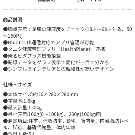
商品説明
●脚点表示で足腰の健康度をチェック(18才～99才対象、50
～150Pt)
●Bluetooth通信対応でアプリ管理が可能
●タニタ健康管理アプリ「HealthPlanet」連携
●乗るピタプラス機能搭載
●記録データをグラフ表示で変化が一目で分かる
●シンプルでインテリアとの親和性が高いデザイン
仕様・サイズ
●本体サイズ:約26×280×280mm
●重量:約1.6kg
●最大計量:150kg
●最小表示:100g(0～100kg)、200g(100kg超)
●測定項目:体重、体脂肪率、BMI、筋肉量、内臓脂肪レベ
ル、脚点、基礎代謝量、体内年齢
●登録人数:5人