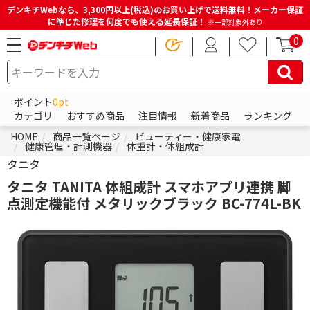
デンキチWebなら、3,300円以上(税込)のお買い上げで送料無料！メーカー保証
に準じた修理を何度でも使える延長保証！
※一部対象外あり
0
ポイント
0pt
カテゴリ
おすすめ商品
注目情報
新着商品
ランキング
HOME
商品一覧ページ
ビューティー・健康家電
健康管理・計測機器
体重計・体組成計
タニタ
タニタ TANITA 体組成計 スマホアプリ連携 脚
点測定機能付 メタリックブラック BC-774L-BK