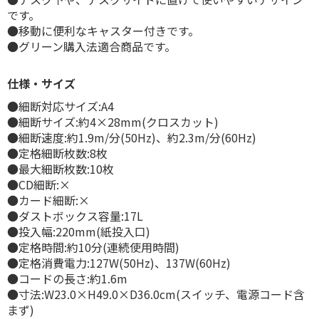
です。
●移動に便利なキャスター付きです。
●グリーン購入法適合商品です。
仕様・サイズ
●細断対応サイズ:A4
●細断サイズ:約4×28mm(クロスカット)
●細断速度:約1.9m/分(50Hz)、約2.3m/分(60Hz)
●定格細断枚数:8枚
●最大細断枚数:10枚
●CD細断:×
●カード細断:×
●ダストボックス容量:17L
●投入幅:220mm(紙投入口)
●定格時間:約10分(連続使用時間)
●定格消費電力:127W(50Hz)、137W(60Hz)
●コードの長さ:約1.6m
●寸法:W23.0×H49.0×D36.0cm(スイッチ、電源コード含
まず)