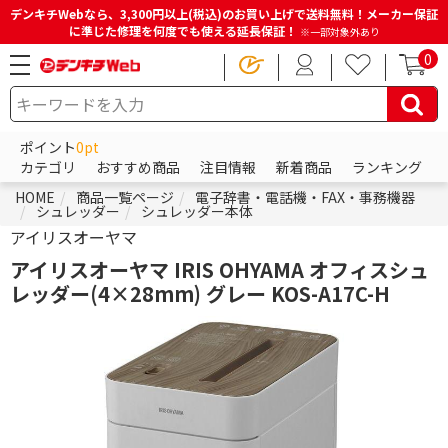
デンキチWebなら、3,300円以上(税込)のお買い上げで送料無料！メーカー保証
に準じた修理を何度でも使える延長保証！
※一部対象外あり
0
ポイント
0pt
カテゴリ
おすすめ商品
注目情報
新着商品
ランキング
HOME
商品一覧ページ
電子辞書・電話機・FAX・事務機器
シュレッダー
シュレッダー本体
アイリスオーヤマ
アイリスオーヤマ IRIS OHYAMA オフィスシュ
レッダー(4×28mm) グレー KOS-A17C-H