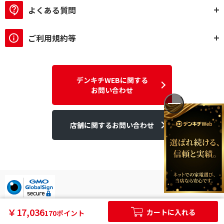
よくある質問
ご利用規約等
デンキチWEBに関する
お問い合わせ
店舗に関するお問い合わせ
デンキチはGMOグローバルサイン発行のSSL電子証明書を使用して
￥17,036
カートに入れる
170ポイント
います。