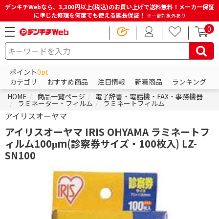
デンキチWebなら、3,300円以上(税込)のお買い上げで送料無料！メーカー保証
に準じた修理を何度でも使える延長保証！
※一部対象外あり
0
ポイント
0pt
カテゴリ
おすすめ商品
注目情報
新着商品
ランキング
HOME
商品一覧ページ
電子辞書・電話機・FAX・事務機器
ラミネーター・フィルム
ラミネートフィルム
アイリスオーヤマ
アイリスオーヤマ IRIS OHYAMA ラミネートフ
ィルム100μm(診察券サイズ・100枚入) LZ-
SN100