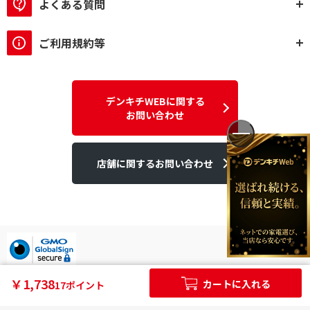
よくある質問
ご利用規約等
デンキチWEBに関する
お問い合わせ
店舗に関するお問い合わせ
デンキチはGMOグローバルサイン発行のSSL電子証明書を使用して
￥1,738
カートに入れる
17ポイント
います。
個人情報やご購入情報はSSL暗号化通信により保護されます。