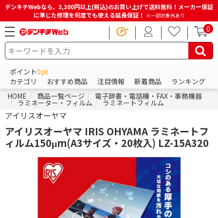
デンキチWebなら、3,300円以上(税込)のお買い上げで送料無料！メーカー保証
に準じた修理を何度でも使える延長保証！
※一部対象外あり
0
ポイント
0pt
カテゴリ
おすすめ商品
注目情報
新着商品
ランキング
HOME
商品一覧ページ
電子辞書・電話機・FAX・事務機器
ラミネーター・フィルム
ラミネートフィルム
アイリスオーヤマ
アイリスオーヤマ IRIS OHYAMA ラミネートフ
ィルム150μm(A3サイズ・20枚入) LZ-15A320