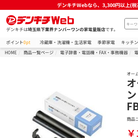
デンキチWebなら、3,300円以
デンキチは
埼玉県下業界ナンバーワンの家電量販店
です。
ポイント
0pt
冷蔵庫・洗濯機・生活家電
季節家電
キッチ
HOME
商品一覧ページ
電子辞書・電話機・FAX・事務機器
電
オー
オ
ン
F
商品
￥1