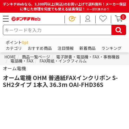
デンキチWebなら、3,300円以上(税込)のお買い上げで送料無料！メーカー保証
に準じた修理を何度でも使える延長保証！
※一部対象外あり
0
ポイント
0pt
カテゴリ
おすすめ商品
注目情報
新着商品
ランキング
HOME
商品一覧ページ
電子辞書・電話機・FAX・事務機器
電話機・FAX
FAX用紙・インクフィルム
オーム電機
オーム電機 OHM 普通紙FAXインクリボン S-
SH2タイプ 1本入 36.3m OAI-FHD36S