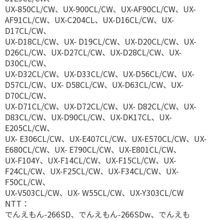
UX-850CL/CW、UX-900CL/CW、UX-AF90CL/CW、UX-
AF91CL/CW、UX-C204CL、UX-D16CL/CW、UX-
D17CL/CW、
UX-D18CL/CW、UX- D19CL/CW、UX-D20CL/CW、UX-
D26CL/CW、UX-D27CL/CW、UX-D28CL/CW、UX-
D30CL/CW、
UX-D32CL/CW、UX-D33CL/CW、UX-D56CL/CW、UX-
D57CL/CW、UX- D58CL/CW、UX-D63CL/CW、UX-
D70CL/CW、
UX-D71CL/CW、UX-D72CL/CW、UX- D82CL/CW、UX-
D83CL/CW、UX-D90CL/CW、UX-DK17CL、UX-
E205CL/CW、
UX- E306CL/CW、UX-E407CL/CW、UX-E570CL/CW、UX-
E680CL/CW、UX- E790CL/CW、UX-E801CL/CW、
UX-F104Y、UX-F14CL/CW、UX-F15CL/CW、UX-
F24CL/CW、UX-F25CL/CW、UX-F34CL/CW、UX-
F50CL/CW、
UX-V503CL/CW、UX- W55CL/CW、UX-Y303CL/CW
NTT：
でんえもん-266SD、でんえもん-266SDw、でんえも