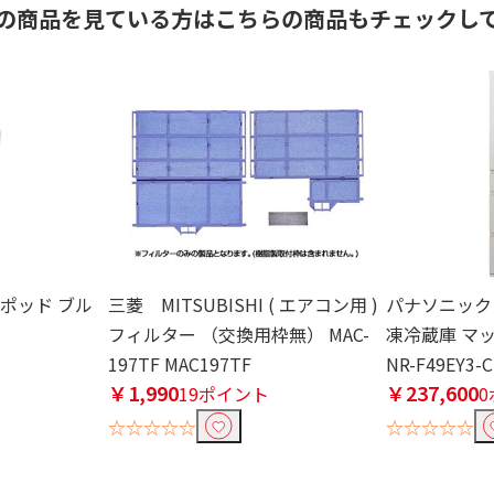
の商品を見ている方はこちらの商品もチェックし
ネポッド ブル
三菱 MITSUBISHI ( エアコン用 )
パナソニック Pa
フィルター （交換用枠無） MAC-
凍冷蔵庫 マ
197TF MAC197TF
NR-F49EY3-
￥1,990
￥237,600
19ポイント
☆☆☆☆☆
☆☆☆☆☆