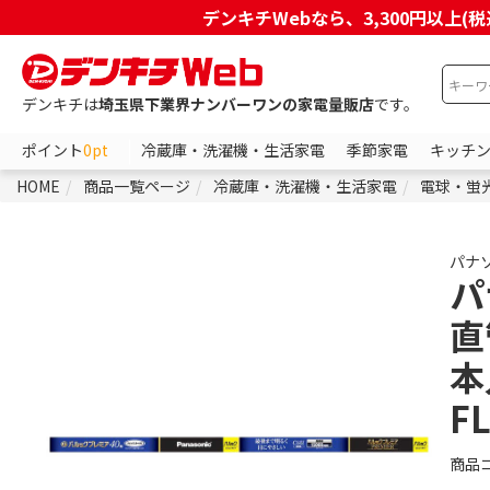
デンキチWebなら、3,300円以
デンキチは
埼玉県下業界ナンバーワンの家電量販店
です。
ポイント
0pt
冷蔵庫・洗濯機・生活家電
季節家電
キッチ
HOME
商品一覧ページ
冷蔵庫・洗濯機・生活家電
電球・蛍
パナ
パ
直
本
F
商品