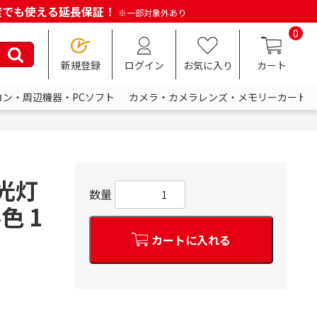
何度でも使える延長保証！
※一部対象外あり
0
新規登録
ログイン
お気に入り
カート
コン・周辺機器・PCソフト
カメラ・カメラレンズ・メモリーカード
蛍光灯
数量
色 1
カートに入れる