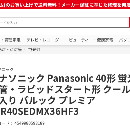
上(税込)のお買い上げで送料無料！メーカー保証に準じた修理を
ン・調理家電
テレビ・レコーダー
ビューティー・健康家電
パソ
光灯・点灯管
蛍光灯
ソニック
ナソニック Panasonic 40形 
管・ラピッドスタート形 クール
入り パルック プレミア
LR40SEDMX36HF3
コード：
4549980593189