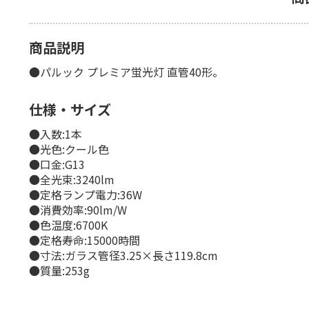
商品説明
●パルック プレミア蛍光灯 直管40形。
仕様・サイズ
●入数:1本
●光色:クール色
●口金:G13
●全光束:3240lm
●定格ランプ電力:36W
●消費効率:90lm/W
●色温度:6700K
●定格寿命:15000時間
●寸法:ガラス管径3.25×長さ119.8cm
●質量:253g