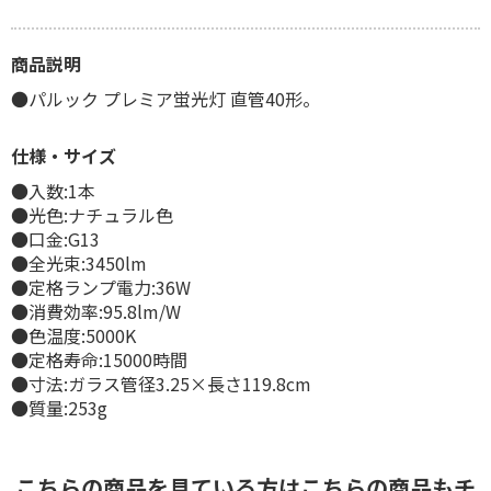
商品説明
●パルック プレミア蛍光灯 直管40形。
仕様・サイズ
●入数:1本
●光色:ナチュラル色
●口金:G13
●全光束:3450lm
●定格ランプ電力:36W
●消費効率:95.8lm/W
●色温度:5000K
●定格寿命:15000時間
●寸法:ガラス管径3.25×長さ119.8cm
●質量:253g
こちらの商品を見ている方はこちらの商品もチ