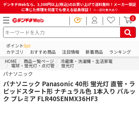
デンキチWebなら、3,300円以上(税込)のお買い上げで送料無料！メーカー保証
に準じた修理を何度でも使える延長保証！
※一部対象外あり
0
ポイント
0pt
カテゴリ
おすすめ商品
注目情報
新着商品
ランキング
HOME
商品一覧ページ
冷蔵庫・洗濯機・生活家電
電球・蛍光灯・点灯管
蛍光灯
パナソニック
パナソニック Panasonic 40形 蛍光灯 直管・ラ
ピッドスタート形 ナチュラル色 1本入り パルッ
ク プレミア FLR40SENMX36HF3