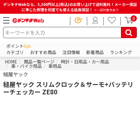
デンキチWebなら、3,300円以上(税込)のお買い上げで送料無料！メーカー保証
に準じた修理を何度でも使える延長保証！
※一部対象外あり
0
ポイント
0pt
カテゴリ
おすすめ商品
注目情報
新着商品
ランキング
HOME
商品一覧ページ
時計・日用品・カー用品
車・バイク用品
車用品
槌屋ヤック
槌屋ヤック スリムクロック＆サーモ+バッテリ
ーチェッカー ZE80