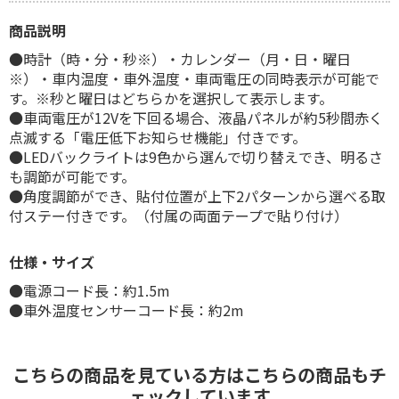
商品説明
●時計（時・分・秒※）・カレンダー（月・日・曜日
※）・車内温度・車外温度・車両電圧の同時表示が可能で
す。※秒と曜日はどちらかを選択して表示します。
●車両電圧が12Vを下回る場合、液晶パネルが約5秒間赤く
点滅する「電圧低下お知らせ機能」付きです。
●LEDバックライトは9色から選んで切り替えでき、明るさ
も調節が可能です。
●角度調節ができ、貼付位置が上下2パターンから選べる取
付ステー付きです。（付属の両面テープで貼り付け）
仕様・サイズ
●電源コード長：約1.5m
●車外温度センサーコード長：約2m
こちらの商品を見ている方はこちらの商品もチ
ェックしています