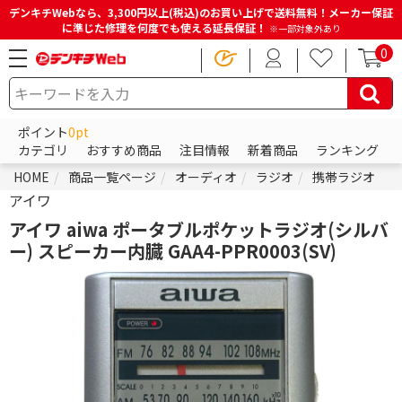
デンキチWebなら、3,300円以上(税込)のお買い上げで送料無料！メーカー保証
に準じた修理を何度でも使える延長保証！
※一部対象外あり
0
ポイント
0pt
カテゴリ
おすすめ商品
注目情報
新着商品
ランキング
HOME
商品一覧ページ
オーディオ
ラジオ
携帯ラジオ
アイワ
アイワ aiwa ポータブルポケットラジオ(シルバ
ー) スピーカー内臓 GAA4-PPR0003(SV)