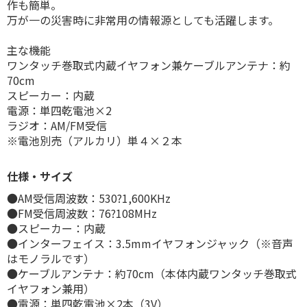
作も簡単。
万が一の災害時に非常用の情報源としても活躍します。
主な機能
ワンタッチ巻取式内蔵イヤフォン兼ケーブルアンテナ：約
70cm
スピーカー：内蔵
電源：単四乾電池×2
ラジオ：AM/FM受信
※電池別売（アルカリ）単４×２本
仕様・サイズ
●AM受信周波数：530?1,600KHz
●FM受信周波数：76?108MHz
●スピーカー：内蔵
●インターフェイス：3.5mmイヤフォンジャック（※音声
はモノラルです）
●ケーブルアンテナ：約70cm（本体内蔵ワンタッチ巻取式
イヤフォン兼用）
●電源：単四乾電池×2本（3V）