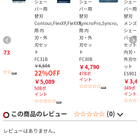
シ
シェー
シェー
シェー
バ
バー用
バー用
バー用
替刃
替刃
替刃
ズ
Contour,FlexXP,FleXXP,
SyncroPro,Syncro,
メンズ
用
用 内
用 内
シェー
刃・外
刃・外
バー用
4M
刃セッ
刃セッ
セット
573
ト
ト
内刃・
FC31B
FC30B
外刃セ
ト
￥6,604
￥4,790
ット
☆☆☆
22%OFF
478ポ
ES9012
イント
￥3,4
￥5,089
☆☆☆☆☆
349ポ
508ポ
イント
イント
☆☆☆
☆☆☆☆☆
この商品のレビュー
☆☆☆☆☆
(0)
レビューはありません。