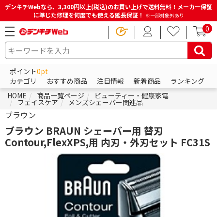
デンキチWebなら、3,300円以上(税込)のお買い上げで送料無料！メーカー保証
に準じた修理を何度でも使える延長保証！
※一部対象外あり
0
ポイント
0pt
カテゴリ
おすすめ商品
注目情報
新着商品
ランキング
HOME
商品一覧ページ
ビューティー・健康家電
フェイスケア
メンズシェーバー関連品
ブラウン
ブラウン BRAUN シェーバー用 替刃
Contour,FlexXPS,用 内刃・外刃セット FC31S