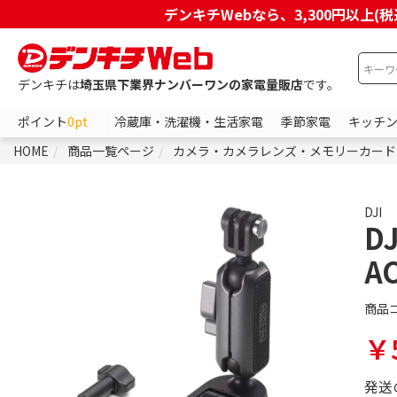
デンキチWebなら、3,300円以
デンキチは
埼玉県下業界ナンバーワンの家電量販店
です。
ポイント
0pt
冷蔵庫・洗濯機・生活家電
季節家電
キッチ
HOME
商品一覧ページ
カメラ・カメラレンズ・メモリーカード
DJI
DJ
A
商品
￥5
発送