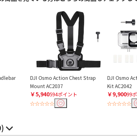
ndlebar
DJI Osmo Action Chest Strap
DJI Osmo Act
Mount AC2037
Kit AC2042
￥5,940
￥9,900
ト
594ポイント
99
☆☆☆☆☆
☆☆☆☆☆
0)