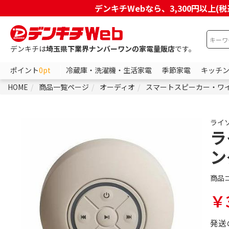
デンキチWebなら、3,300円以
デンキチは
埼玉県下業界ナンバーワンの家電量販店
です。
ポイント
0pt
冷蔵庫・洗濯機・生活家電
季節家電
キッチ
HOME
商品一覧ページ
オーディオ
スマートスピーカー・ワ
ライ
ラ
ン
商品
￥3
発送