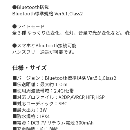
●Bluetooth搭載
Bluetooth標準規格 Ver5.1,Class2
●ライトモード
全３種 ゆっくり色変化、点灯、音量で光が変化など。消
●スマホとBluetooth接続可能
ハンズフリー通話が可能です。
仕様・サイズ
■バージョン：Bluetooth標準規格 Ver.5.1,Class2
■伝送距離：最大約１０m
■使用周波数帯域：2.4GHz帯
■対応プロファイル：A2DP,AVRCP,HFP,HSP
■対応コーディック：SBC
■最大出力：3W
■防水規格：IPX4
■電源：DC3.7V リチウム電池 300mAh
■充電時間：約１時間