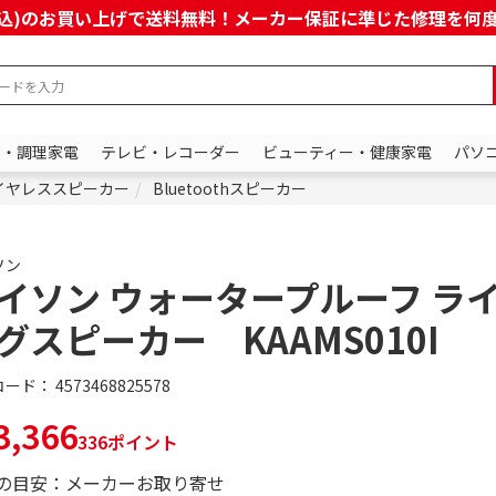
上(税込)のお買い上げで送料無料！メーカー保証に準じた修理を
ン・調理家電
テレビ・レコーダー
ビューティー・健康家電
パソ
イヤレススピーカー
Bluetoothスピーカー
ソン
イソン ウォータープルーフ ラ
グスピーカー KAAMS010I
コード：
4573468825578
,366
336ポイント
の目安：メーカーお取り寄せ