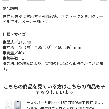
商品説明
世界70言語に対応するAI通訳機、ポケトークＳ専用クレー
ドルです。メーカー純正品。
仕様・サイズ
●型式／275740
●寸法／72（幅）×29（奥）×60（高）mm
●質量／40g
●包装数：1
※ご利用の環境により、実物の色と異なる場合がございま
す。
こちらの商品を見ている方はこちらの商品もチ
ェックしています
ー
ラスタバナナ iPhone 17用ZEROSAFE 極 回転スタ
ンド 磁力充電対応 ホワイト 8893IP5AZSWH