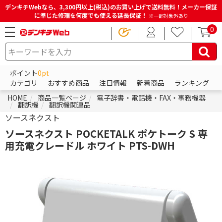
デンキチWebなら、3,300円以上(税込)のお買い上げで送料無料！メーカー保証
に準じた修理を何度でも使える延長保証！
※一部対象外あり
0
ポイント
0pt
カテゴリ
おすすめ商品
注目情報
新着商品
ランキング
HOME
商品一覧ページ
電子辞書・電話機・FAX・事務機器
翻訳機
翻訳機関連品
ソースネクスト
ソースネクスト POCKETALK ポケトーク S 専
用充電クレードル ホワイト PTS-DWH