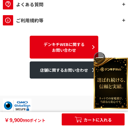
よくある質問
ご利用規約等
デンキチWEBに関する
お問い合わせ
店舗に関するお問い合わせ
デンキチはGMOグローバルサイン発行のSSL電子証明書を使用して
￥9,900
カートに入れる
990ポイント
います。
個人情報やご購入情報はSSL暗号化通信により保護されます。