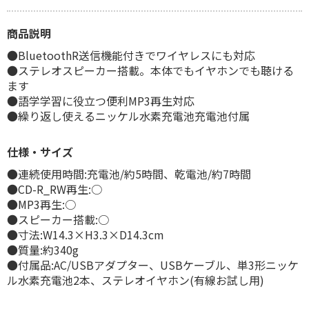
商品説明
●BluetoothR送信機能付きでワイヤレスにも対応
●ステレオスピーカー搭載。本体でもイヤホンでも聴ける
ます
●語学学習に役立つ便利MP3再生対応
●繰り返し使えるニッケル水素充電池充電池付属
仕様・サイズ
●連続使用時間:充電池/約5時間、乾電池/約7時間
●CD-R_RW再生:○
●MP3再生:○
●スピーカー搭載:○
●寸法:W14.3×H3.3×D14.3cm
●質量:約340g
●付属品:AC/USBアダプター、USBケーブル、単3形ニッケ
ル水素充電池2本、ステレオイヤホン(有線お試し用)