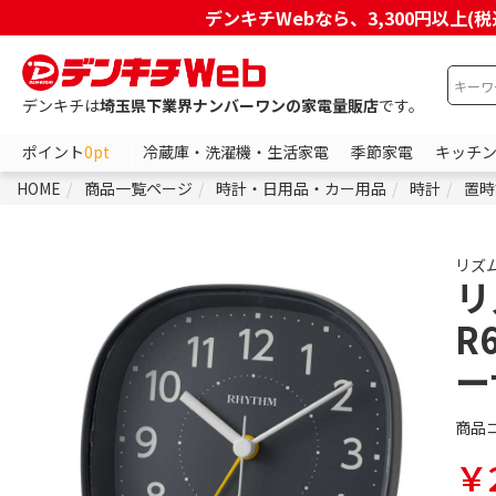
デンキチWebなら、3,300円以
デンキチは
埼玉県下業界ナンバーワンの家電量販店
です。
ポイント
0pt
冷蔵庫・洗濯機・生活家電
季節家電
キッチ
HOME
商品一覧ページ
時計・日用品・カー用品
時計
置時
リズ
リ
R
ー
商品
￥2