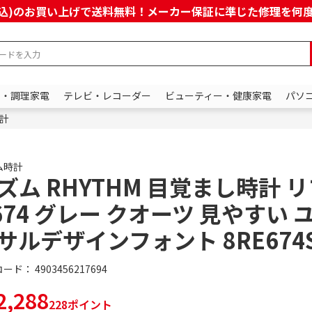
上(税込)のお買い上げで送料無料！メーカー保証に準じた修理を
ン・調理家電
テレビ・レコーダー
ビューティー・健康家電
パソ
計
ム時計
ズム RHYTHM 目覚まし時計 
674 グレー クオーツ 見やすい 
サルデザインフォント 8RE674S
コード：
4903456217694
,288
228ポイント