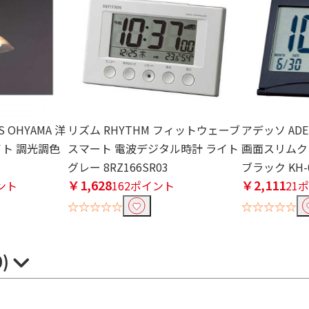
 OHYAMA 洋
リズム RHYTHM フィットウェーブ
アデッソ AD
イト 調光調色
スマート 電波デジタル時計 ライト
画面スリムク
グレー 8RZ166SR03
ブラック KH-
￥1,628
￥2,111
イント
162ポイント
21
☆☆☆☆☆
☆☆☆☆☆
0)