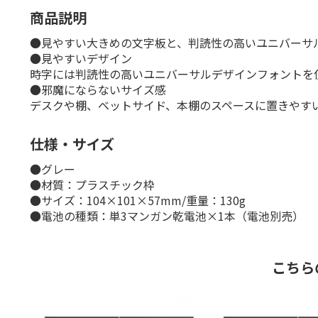
商品説明
●見やすい大きめの文字板と、判読性の高いユニバーサ
●見やすいデザイン
時字には判読性の高いユニバーサルデザインフォントを
●邪魔にならないサイズ感
デスクや棚、ベットサイド、本棚のスペースに置きやす
仕様・サイズ
●グレー
●材質：プラスチック枠
●サイズ：104×101×57mm/重量：130g
●電池の種類：単3マンガン乾電池×1本（電池別売）
こちら