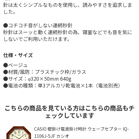
針は太くシンプルなものを使用し、読みやすさを追求しま
した。
●コチコチ音がしない連続秒針
秒針はスーッと動く連続秒針の為、寝室などでも音を気に
しないでご利用いただけます。
仕様・サイズ
●ベージュ
●材質/風防：プラスチック枠/ガラス
●サイズ：φ320×50mm 640g
●電池の種類：単3アルカリ乾電池×1本（電池別売）
こちらの商品を見ている方はこちらの商品もチ
ェックしています
W
CASIO 壁掛け電波掛け時計 ウェーブセプター IQ-
1106J-5JF カシオ