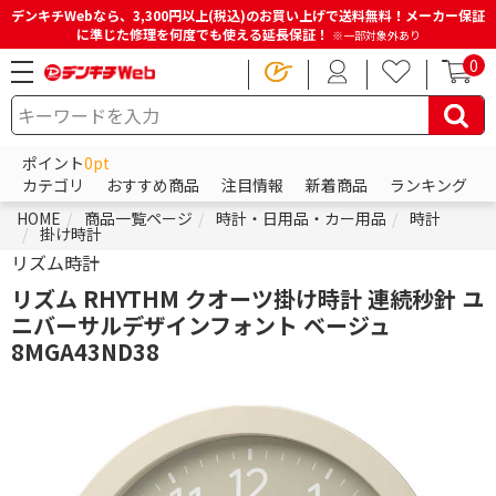
デンキチWebなら、3,300円以上(税込)のお買い上げで送料無料！メーカー保証
に準じた修理を何度でも使える延長保証！
※一部対象外あり
0
ポイント
0pt
カテゴリ
おすすめ商品
注目情報
新着商品
ランキング
HOME
商品一覧ページ
時計・日用品・カー用品
時計
掛け時計
リズム時計
リズム RHYTHM クオーツ掛け時計 連続秒針 ユ
ニバーサルデザインフォント ベージュ
8MGA43ND38