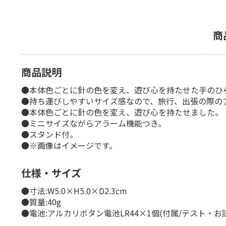
商
商品説明
●本体色ごとに針の色を変え、遊び心を持たせた手のひ
●持ち運びしやすいサイズ感なので、旅行、出張の際の
●本体色ごとに針の色を変え、遊び心を持たせました。
●ミニサイズながらアラーム機能つき。
●スタンド付。
●※画像はイメージです。
仕様・サイズ
●寸法:W5.0×H5.0×D2.3cm
●質量:40g
●電池:アルカリボタン電池LR44×1個(付属/テスト・お