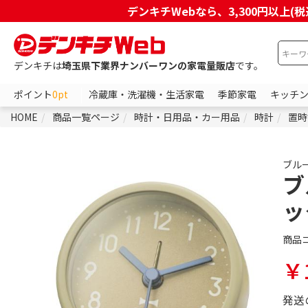
デンキチWebなら、3,300円以
デンキチは
埼玉県下業界ナンバーワンの家電量販店
です。
ポイント
0pt
冷蔵庫・洗濯機・生活家電
季節家電
キッチ
HOME
商品一覧ページ
時計・日用品・カー用品
時計
置時
ブル
ブ
ッ
商品
￥1
発送