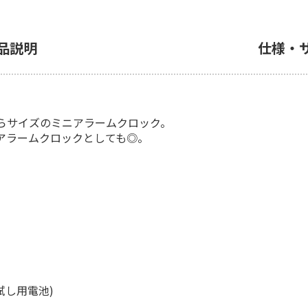
品説明
仕様・
らサイズのミニアラームクロック。
アラームクロックとしても◎。
試し用電池)