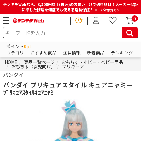
デンキチWebなら、3,300円以上(税込)のお買い上げで送料無料！メーカー保証
に準じた修理を何度でも使える延長保証！
※一部対象外あり
0
ポイント
0pt
カテゴリ
おすすめ商品
注目情報
新着商品
ランキング
HOME
商品一覧ページ
おもちゃ・ホビー・ベビー用品
おもちゃ（女児向け）
プリキュア
バンダイ
バンダイ プリキュアスタイル キュアニャミー
ﾌﾟﾘｷﾕｱｽﾀｲﾙｷﾕｱﾆﾔﾐ-