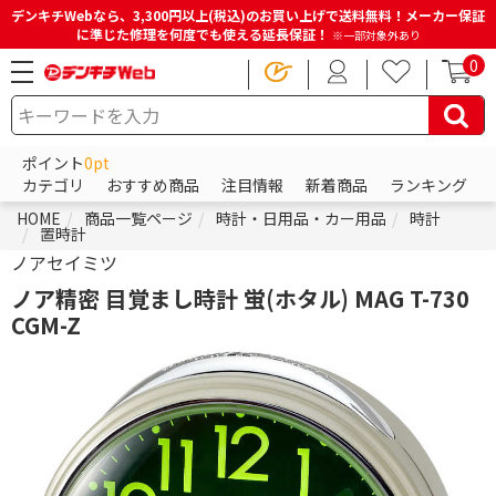
デンキチWebなら、3,300円以上(税込)のお買い上げで送料無料！メーカー保証
に準じた修理を何度でも使える延長保証！
※一部対象外あり
0
ポイント
0pt
カテゴリ
おすすめ商品
注目情報
新着商品
ランキング
HOME
商品一覧ページ
時計・日用品・カー用品
時計
置時計
ノアセイミツ
ノア精密 目覚まし時計 蛍(ホタル) MAG T-730
CGM-Z