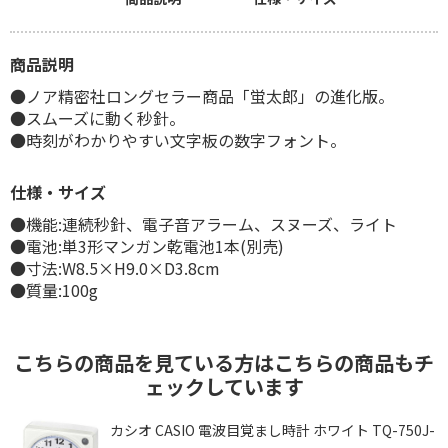
商品説明
●ノア精密社ロングセラー商品「蛍太郎」の進化版。
●スムーズに動く秒針。
●時刻がわかりやすい文字板の数字フォント。
仕様・サイズ
●機能:連続秒針、電子音アラーム、スヌーズ、ライト
●電池:単3形マンガン乾電池1本(別売)
●寸法:W8.5×H9.0×D3.8cm
●質量:100g
こちらの商品を見ている方はこちらの商品もチ
ェックしています
カシオ CASIO 電波目覚まし時計 ホワイト TQ-750J-