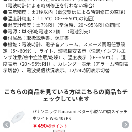
（電波時計による時刻修正を行わない場合）
●表示精度：±1秒以内（電波受信による時刻修正の直後）
●温度計精度：±1.5℃（0～＋50℃の範囲）
●湿度計精度：±7％RH（常温時、20～95％RHの範囲）
●電源：単3形乾電池×2個 （電池別売）
●付属品：取扱説明書、保証書
●機能：電波時計、電子音アラーム、スヌーズ間隔任意設
定（5～60分）、ライト、環境目安表示（快適/インフルエ
ンザ注意/熱中症注意/乾燥）、温度表示（0～+50℃）、湿
度表示（20～95％RH）、カレンダー表示（アラーム時刻表
示切替）、電波受信状況表示、12/24時間表示切替
こちらの商品を見ている方はこちらの商品もチ
ェックしています
パナソニック Panasoni ベター小型7A中間スイッチ
ホワイト WH5407PK
￥490
49ポイント