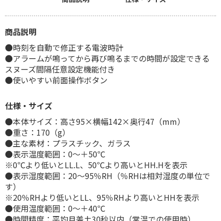
商品説明
●時刻を自動で修正する電波時計
●アラームが鳴ってから再び鳴るまでの時間が設定できる
スヌーズ間隔任意設定機能付き
●使いやすい前面操作ボタン
仕様・サイズ
●本体サイズ：高さ95×横幅142×奥行47（mm）
●重さ：170（g）
●主な素材：プラスチック、ガラス
●表示温度範囲：0～＋50℃
※0℃より低いとLL.L、50℃より高いとHH.Hを表示
●表示湿度範囲：20～95％RH（％RHは相対湿度の単位で
す）
※20％RHより低いとLL、95％RHより高いとHHを表示
●使用温度範囲：0～＋40℃
●時間精度：平均月差±30秒以内（常温での使用時）