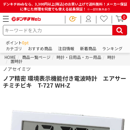
デンキチWebなら、3,300円以上(税込)のお買い上げで送料無料！メーカー保証
に準じた修理を何度でも使える延長保証！
※一部対象外あり
0
ポイント
0pt
カテゴリ
おすすめ商品
注目情報
新着商品
ランキング
HOME
商品一覧ページ
時計・日用品・カー用品
時計
置時計
ノアセイミツ
ノア精密 環境表示機能付き電波時計 エアサー
チミチビキ T-727 WH-Z