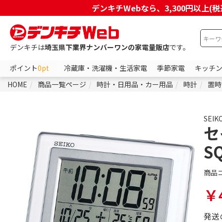
デンキチWebなら、3,300円以
デンキチは
埼玉県下業界ナンバーワンの家電量販店
です。
ポイント
0pt
冷蔵庫・洗濯機・生活家電
季節家電
キッチ
HOME
商品一覧ページ
時計・日用品・カー用品
時計
置時
SEIK
セ
S
商品
￥4
発送