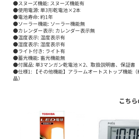
●スヌーズ機能: スヌーズ機能有
●使用電源: 単3形乾電池×2本
●電池寿命: 約1年
●ソーラー機能: ソーラー機能無
●カレンダー表示: カレンダー表示無
●温度表示: 温度表示有
●湿度表示: 湿度表示有
●ライト付き: ライト有
●蓄光機能: 畜光機能無
●付属品: 単3マンガン乾電池×2、取扱説明書、保証書
●仕様1: 【その他機能】アラームオートストップ機能（
晶）
こちら