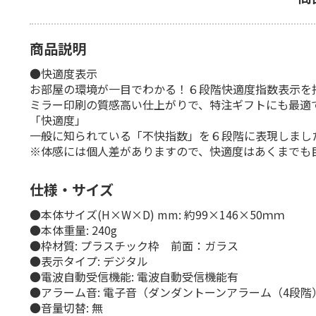
商品説明
●快適度表示
お部屋の環境が一目でわかる！６段階快適度指数表示を
ミラー印刷の質感高い仕上がりで、特注ギフトにも最適
「快適度」
一般に知られている「不快指数」を６段階に表現しました
※体感には個人差がありますので、快適度はあくまでも
仕様・サイズ
●本体サイズ(H×W×D) mm: 約99×146×50ｍｍ
●本体重量: 240g
●枠材質: プラスチック枠 前面：ガラス
●表示タイプ: デジタル
●電波自動受信機能: 電波自動受信機能有
●アラーム音: 電子音（ダンダントーンアラーム（4段階
●音量切替: 無