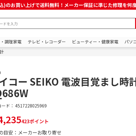
上(税込)のお買い上げで送料無料！メーカー保証に準じた修理を
ン・調理家電
テレビ・レコーダー
ビューティー・健康家電
パソ
計
O
イコー SEIKO 電波目覚まし時
Q686W
コード：
4517228025969
,235
423ポイント
の目安：メーカーお取り寄せ