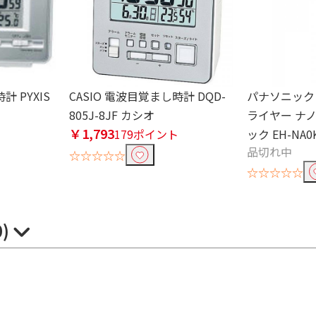
計 PYXIS
CASIO 電波目覚まし時計 DQD-
パナソニック P
805J-8JF カシオ
ライヤー ナ
￥1,793
ト
179ポイント
ック EH-NA0
品切れ中
☆☆☆☆☆
☆☆☆☆☆
0)