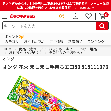
デンキチWebなら、3,300円以上(税込)のお買い上げで送料無料！メーカー保証
に準じた修理を何度でも使える延長保証！
※一部対象外あり
0
ポイント
0pt
カテゴリ
おすすめ商品
注目情報
新着商品
ランキング
HOME
商品一覧ページ
おもちゃ・ホビー・ベビー用品
おもちゃ（女児向け）
その他女の子おもちゃ
オンダ
オンダ 花火 ましまし手持ちエコ50 515111076