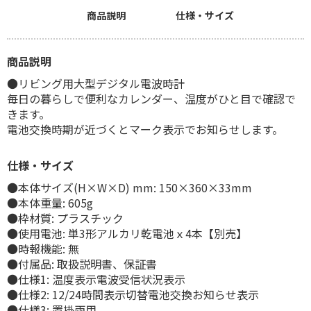
商品説明
仕様・サイズ
商品説明
●リビング用大型デジタル電波時計
毎日の暮らしで便利なカレンダー、温度がひと目で確認で
きます。
電池交換時期が近づくとマーク表示でお知らせします。
仕様・サイズ
●本体サイズ(H×W×D) mm: 150×360×33mm
●本体重量: 605g
●枠材質: プラスチック
●使用電池: 単3形アルカリ乾電池ｘ4本【別売】
●時報機能: 無
●付属品: 取扱説明書、保証書
●仕様1: 温度表示電波受信状況表示
●仕様2: 12/24時間表示切替電池交換お知らせ表示
●仕様3: 置掛両用