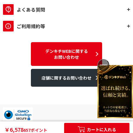
よくある質問
ご利用規約等
デンキチWEBに関する
お問い合わせ
店舗に関するお問い合わせ
デンキチはGMOグローバルサイン発行のSSL電子証明書を使用して
￥6,578
カートに入れる
657ポイント
います。