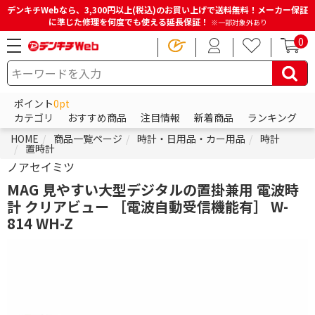
デンキチWebなら、3,300円以上(税込)のお買い上げで送料無料！メーカー保証
に準じた修理を何度でも使える延長保証！
※一部対象外あり
0
ポイント
0pt
カテゴリ
おすすめ商品
注目情報
新着商品
ランキング
HOME
商品一覧ページ
時計・日用品・カー用品
時計
置時計
ノアセイミツ
MAG 見やすい大型デジタルの置掛兼用 電波時
計 クリアビュー ［電波自動受信機能有］ W-
814 WH-Z