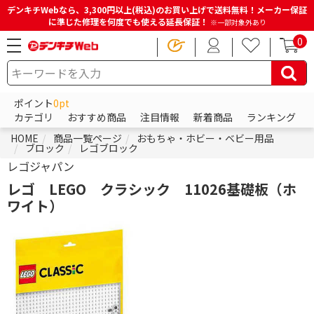
デンキチWebなら、3,300円以上(税込)のお買い上げで送料無料！メーカー保証
に準じた修理を何度でも使える延長保証！
※一部対象外あり
0
ポイント
0pt
カテゴリ
おすすめ商品
注目情報
新着商品
ランキング
HOME
商品一覧ページ
おもちゃ・ホビー・ベビー用品
ブロック
レゴブロック
レゴジャパン
レゴ LEGO クラシック 11026基礎板（ホ
ワイト）