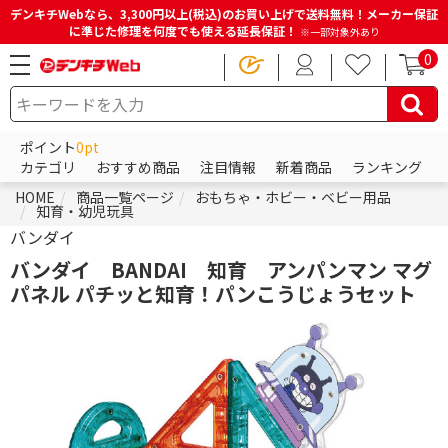
デンキチWebなら、3,300円以上(税込)のお買い上げで送料無料！メーカー保証
に準じた修理を何度でも使える延長保証！
※一部対象外あり
0
ポイント
0pt
カテゴリ
おすすめ商品
注目情報
新着商品
ランキング
HOME
商品一覧ページ
おもちゃ・ホビー・ベビー用品
知育・幼児玩具
バンダイ
バンダイ BANDAI 知育 アンパンマン マグ
パネル パチッと知育！パンこうじょうセット