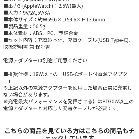
■出力3 (AppleWatch)：2.5W(最大)
■入力：9V/2A,5V/3A
■本体サイズ：約W59.6×Ｄ59.6×Ｈ13.6mm
■製品重量：56.5g
■本体素材：ABS、PC、亜鉛合金
■セット内容：充電器本体、充電ケーブル(USB Type-C)、
取扱説明書 兼 保証書
電源アダプターは別途ご用意ください
■推奨仕様：18W以上の「USB-Cポート付電源アダプタ
ー」
※上記以外の電源アダプターを使用した場合正常に充電し
ない場合があります。
※充電最大パフォーマンスを発揮させるにはPD30W以上の
電源アダプターと対応した充電ケーブルが必要です。
こちらの商品を見ている方はこちらの商品もチ
ェックしています