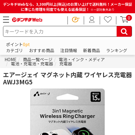
デンキチWebなら、3,300円以上(税込)のお買い上げで送料無料！メーカー保証
に準じた修理を何度でも使える延長保証！
※一部対象外あり
0
ポイント
0pt
カテゴリ
おすすめ商品
注目情報
新着商品
ランキング
HOME
商品一覧ページ
電池・インク・メディア
電池・充電池・充電器
充電器
エアージェイ マグネット内蔵 ワイヤレス充電器
AWJ3MG5