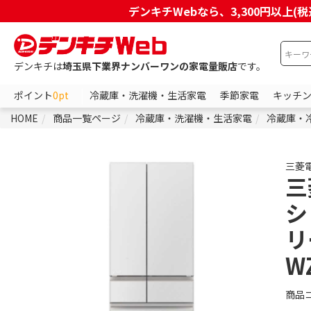
デンキチWebなら、3,300円以
デンキチは
埼玉県下業界ナンバーワンの家電量販店
です。
ポイント
0pt
冷蔵庫・洗濯機・生活家電
季節家電
キッチ
HOME
商品一覧ページ
冷蔵庫・洗濯機・生活家電
冷蔵庫・
三菱
三
シ
リ
W
商品