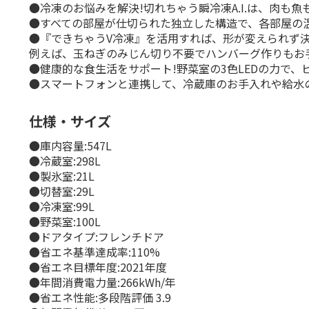
●冷凍のお悩みを解決!切れちゃう瞬冷凍A.I.は、肉
●すべての部屋が仕切られた独立した構造で、各部屋の
●『できちゃうV冷凍』を活用すれば、形が変えられず
例えば、玉ねぎのみじん切り不要でハンバーグ作りもお
●健康的な食生活をサポート!野菜室の3色LEDの力で、
●スマートフォンと連携して、冷蔵庫のお手入れや給水
仕様・サイズ
●庫内容量:547L
●冷蔵室:298L
●製氷室:21L
●切替室:29L
●冷凍室:99L
●野菜室:100L
●ドアタイプ:フレンチドア
●省エネ基準達成率:110%
●省エネ目標年度:2021年度
●年間消費電力量:266kWh/年
●省エネ性能:多段階評価 3.9