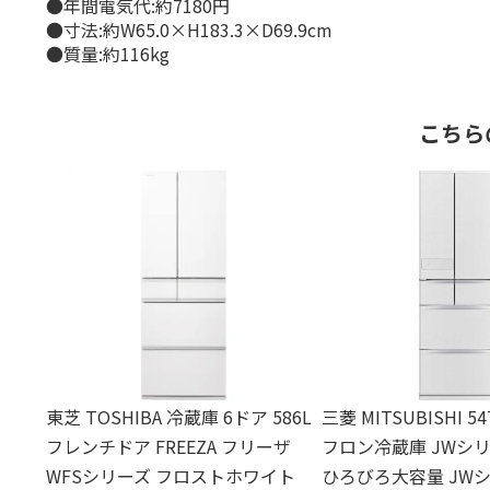
●年間電気代:約7180円
●寸法:約W65.0×H183.3×D69.9cm
●質量:約116kg
こちら
東芝 TOSHIBA 冷蔵庫 6ドア 586L
三菱 MITSUBISHI 5
フレンチドア FREEZA フリーザ
フロン冷蔵庫 JWシリ
WFSシリーズ フロストホワイト
ひろびろ大容量 JWシ