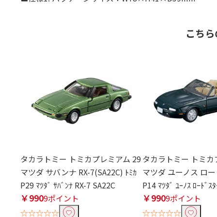
こちら
タカラトミー トミカプレミアム 29
タカラトミー トミカプ
マツダ サバンナ RX-7(SA22C) ﾄﾐｶ
マツダ ユーノス ロード
P29 ﾏﾂﾀﾞ ｻﾊﾞﾝﾅ RX-7 SA22C
P14 ﾏﾂﾀﾞ ﾕｰﾉｽ ﾛｰﾄﾞｽﾀ
￥990
￥990
9ポイント
9ポイント
☆☆☆☆☆
☆☆☆☆☆