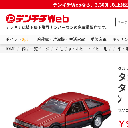
デンキチWebなら、3,300円以
デンキチは
埼玉県下業界ナンバーワンの家電量販店
です。
ポイント
0pt
冷蔵庫・洗濯機・生活家電
季節家電
キッチ
HOME
商品一覧ページ
おもちゃ・ホビー・ベビー用品
車・
タカ
タ
タ
ﾝ
商品
￥