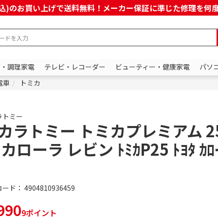
上(税込)のお買い上げで送料無料！メーカー保証に準じた修理を
ン・調理家電
テレビ・レコーダー
ビューティー・健康家電
パソ
電車
トミカ
ラトミー
カラトミー トミカプレミアム 2
 カローラ レビン ﾄﾐｶP25 ﾄﾖﾀ ｶﾛｰ
コード：
4904810936459
990
9ポイント