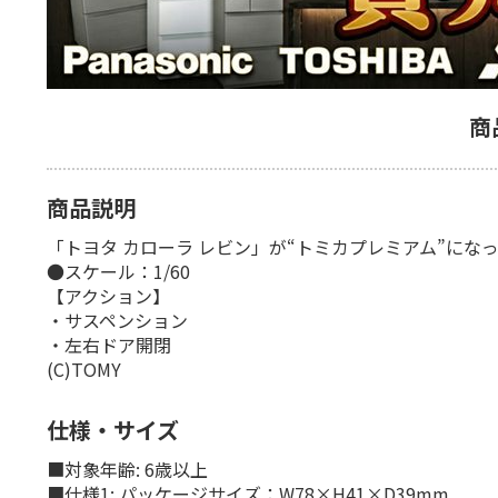
商
商品説明
「トヨタ カローラ レビン」が“トミカプレミアム”にな
●スケール：1/60
【アクション】
・サスペンション
・左右ドア開閉
(C)TOMY
仕様・サイズ
■対象年齢: 6歳以上
■仕様1: パッケージサイズ：W78×H41×D39mm