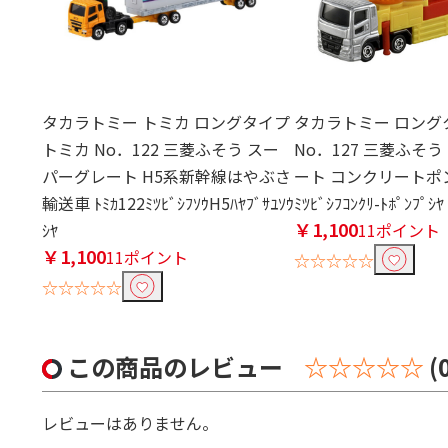
タカラトミー トミカ ロングタイプ
タカラトミー ロング
トミカ No．122 三菱ふそう スー
No．127 三菱ふそ
パーグレート H5系新幹線はやぶさ
ート コンクリートポンプ
輸送車 ﾄﾐｶ122ﾐﾂﾋﾞｼﾌｿｳH5ﾊﾔﾌﾞｻﾕｿｳ
ﾐﾂﾋﾞｼﾌｺﾝｸﾘ-ﾄﾎﾟﾝﾌﾟｼﾔ
￥1,100
ｼﾔ
11ポイント
￥1,100
11ポイント
☆☆☆☆☆
☆☆☆☆☆
この商品のレビュー
☆☆☆☆☆
(
レビューはありません。