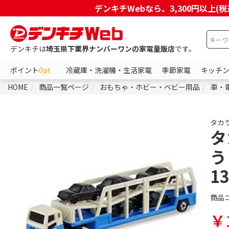
デンキチWebなら、3,300円以
デンキチは
埼玉県下業界ナンバーワンの家電量販店
です。
ポイント
0pt
冷蔵庫・洗濯機・生活家電
季節家電
キッチ
HOME
商品一覧ページ
おもちゃ・ホビー・ベビー用品
車・
タカ
タ
う
13
商品
￥1