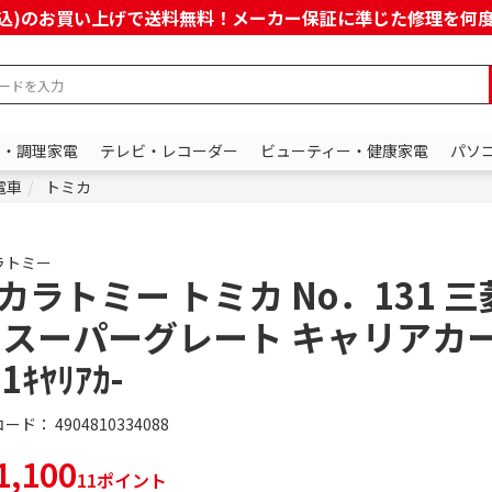
上(税込)のお買い上げで送料無料！メーカー保証に準じた修理を
ン・調理家電
テレビ・レコーダー
ビューティー・健康家電
パソ
電車
トミカ
ラトミー
カラトミー トミカ No．131 
 スーパーグレート キャリアカー 
1ｷﾔﾘｱｶ-
コード：
4904810334088
,100
11ポイント