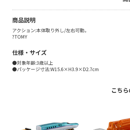
商品説明
アクション:本体取り外し/左右可動。
?TOMY
仕様・サイズ
●対象年齢:3歳以上
●パッケージ寸法:W15.6×H3.9×D2.7cm
こちら