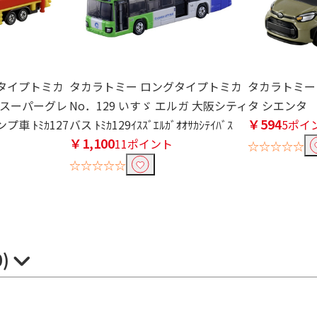
タイプトミカ
タカラトミー ロングタイプトミカ
タカラトミー 
う スーパーグレ
No．129 いすゞ エルガ 大阪シティ
タ シエンタ ﾄﾐｶ
￥594
車 ﾄﾐｶ127
バス ﾄﾐｶ129ｲｽｽﾞｴﾙｶﾞｵｵｻｶｼﾃｲﾊﾞｽ
5ポイ
￥1,100
11ポイント
☆☆☆☆☆
☆☆☆☆☆
0)