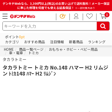
デンキチWebなら、3,300円以上(税込)のお買い上げで送料無料！メーカー保証
に準じた修理を何度でも使える延長保証！
※一部対象外あり
0
ポイント
0pt
カテゴリ
おすすめ商品
注目情報
新着商品
ランキング
HOME
商品一覧ページ
おもちゃ・ホビー・ベビー用品
車・電車
トミカ
タカラトミー
タカラトミー トミカ No.148 ハマー H2 リムジ
ン ﾄﾐｶ148 ﾊﾏｰ H2 ﾘﾑｼﾞﾝ