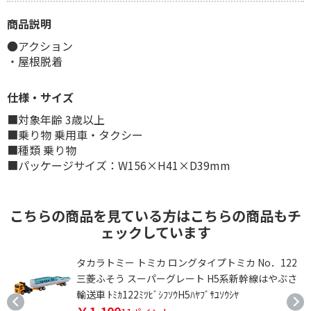
商品説明
●アクション
・屋根脱着
仕様・サイズ
■対象年齢 3歳以上
■乗り物 乗用車・タクシー
■種類 乗り物
■パッケージサイズ：W156×H41×D39mm
こちらの商品を見ている方はこちらの商品もチ
ェックしています
ｶ
タカラトミー トミカ ロングタイプトミカ No．122
三菱ふそう スーパーグレート H5系新幹線はやぶさ
輸送車 ﾄﾐｶ122ﾐﾂﾋﾞｼﾌｿｳH5ﾊﾔﾌﾞｻﾕｿｳｼﾔ
￥1,100