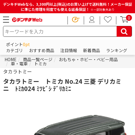
デンキチWebなら、3,300円以上(税込)のお買い上げで送料無料！メーカー保証
に準じた修理を何度でも使える延長保証！
※一部対象外あり
0
ポイント
0pt
カテゴリ
おすすめ商品
注目情報
新着商品
ランキング
HOME
商品一覧ページ
おもちゃ・ホビー・ベビー用品
車・電車
トミカ
タカラトミー
タカラトミー トミカ No.24 三菱 デリカミ
ニ ﾄﾐｶ024 ﾐﾂﾋﾞｼ ﾃﾞﾘｶﾐﾆ