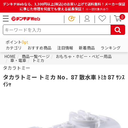
デンキチWebなら、3,300円以上(税込)のお買い上げで送料無料！メーカー保証
に準じた修理を何度でも使える延長保証！
※一部対象外あり
0
ポイント
0pt
カテゴリ
おすすめ商品
注目情報
新着商品
ランキング
HOME
商品一覧ページ
おもちゃ・ホビー・ベビー用品
車・電車
トミカ
タカラトミー
タカラトミー トミカ No．87 散水車 ﾄﾐｶ 87 ｻﾝｽ
ｲｼｬ