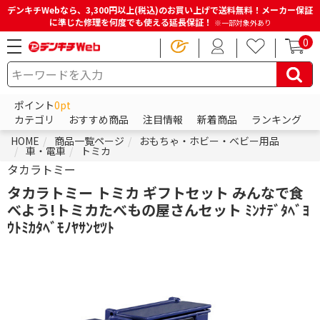
デンキチWebなら、3,300円以上(税込)のお買い上げで送料無料！メーカー保証
に準じた修理を何度でも使える延長保証！
※一部対象外あり
0
ポイント
0pt
カテゴリ
おすすめ商品
注目情報
新着商品
ランキング
HOME
商品一覧ページ
おもちゃ・ホビー・ベビー用品
車・電車
トミカ
タカラトミー
タカラトミー トミカ ギフトセット みんなで食
べよう!トミカたべもの屋さんセット ﾐﾝﾅﾃﾞﾀﾍﾞﾖ
ｳﾄﾐｶﾀﾍﾞﾓﾉﾔｻﾝｾﾂﾄ