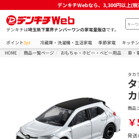
デンキチWebなら、3,300円以
デンキチは
埼玉県下業界ナンバーワンの家電量販店
です。
ポイント
0pt
冷蔵庫・洗濯機・生活家電
季節家電
キッチ
HOME
商品一覧ページ
おもちゃ・ホビー・ベビー用品
車・
タカ
タ
カ
商品
￥
発送