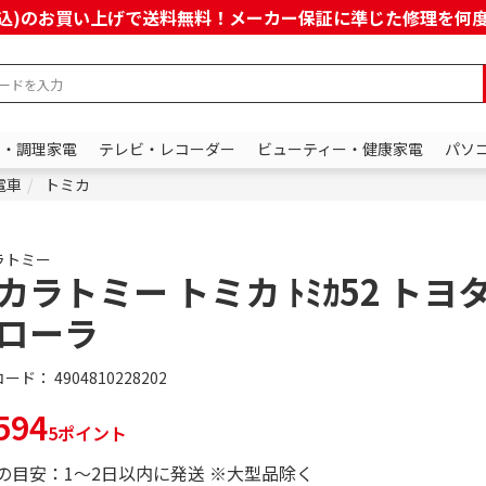
上(税込)のお買い上げで送料無料！メーカー保証に準じた修理を
ン・調理家電
テレビ・レコーダー
ビューティー・健康家電
パソ
電車
トミカ
ラトミー
カラトミー トミカ ﾄﾐｶ52 トヨタ
ローラ
コード：
4904810228202
594
5ポイント
の目安：1～2日以内に発送 ※大型品除く